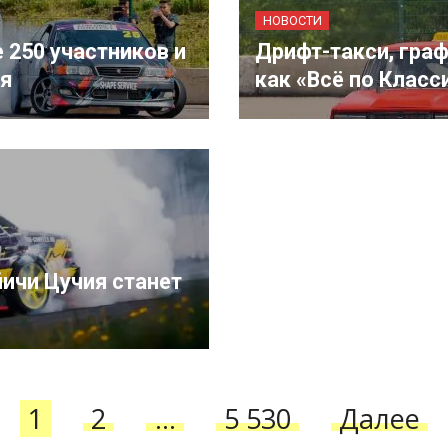
НОВОСТИ
е 250 участников и
Дрифт-такси, граф
ия
как «Всё по Класс
йичи Цучия станет
1
2
…
5 530
Далее