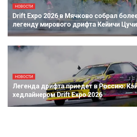
НОВОСТИ
Drift Expo 2026 в Мячково собрал боле
легенду мирового дрифта Кейичи Цуч
НОВОСТИ
Легенда дрифта приедет в Россию: Кэ
хедлайнером Drift Expo 2026
Навигация
по