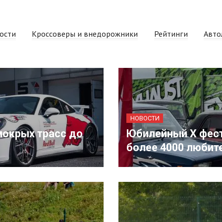
ости
Кроссоверы и внедорожники
Рейтинги
Авто
НОВОСТИ
мокрых трасс до
Юбилейный X фест
более 4000 любит