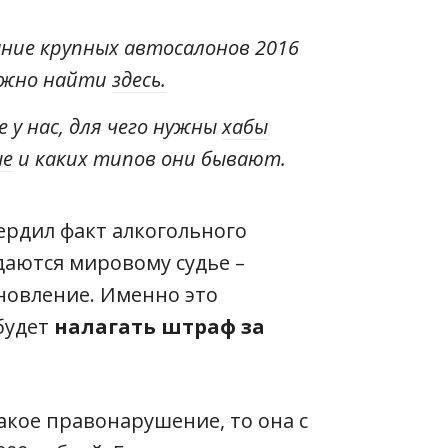
ание крупных автосалонов 2016
ожно найти
здесь.
 у нас, для чего нужны
хабы
ые
и каких типов они бывают.
ердил факт алкогольного
даются мировому судье –
новление. Именно это
 будет
налагать штраф за
акое правонарушение, то она с