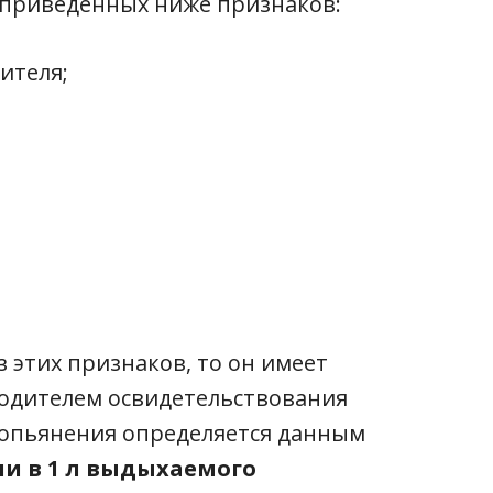
 приведенных ниже признаков:
ителя;
з этих признаков, то он имеет
одителем освидетельствования
 опьянения определяется данным
ли в 1 л выдыхаемого