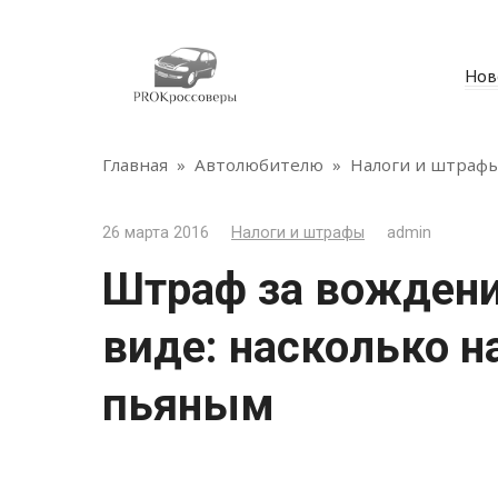
Перейти
к
контенту
Нов
Главная
»
Автолюбителю
»
Налоги и штраф
26 марта 2016
Налоги и штрафы
admin
Штраф за вождени
виде: насколько н
пьяным