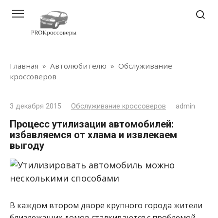
Перейти
к
контенту
Главная
»
Автолюбителю
»
Обслуживание
кроссоверов
3 декабря 2015
Обслуживание кроссоверов
admin
Процесс утилизации автомобилей:
избавляемся от хлама и извлекаем
выгоду
В каждом втором дворе крупного города жители
близлежащих домов сталкиваются с проблемой