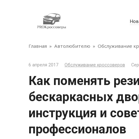
Перейти
к
контенту
Нов
Главная
»
Автолюбителю
»
Обслуживание кр
6 апреля 2017
Обслуживание кроссоверов
Сер
Как поменять рези
бескаркасных дво
инструкция и сов
профессионалов