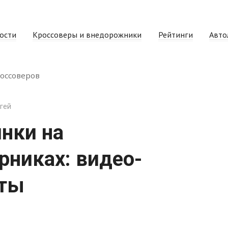
ости
Кроссоверы и внедорожники
Рейтинги
Авто
оссоверов
гей
нки на
рниках: видео-
еты