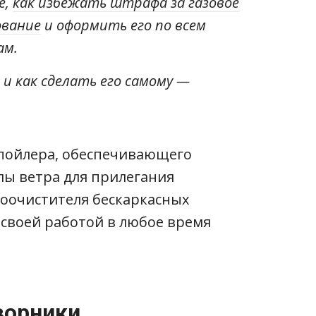
е,
как избежать штрафа за газовое
ование
и оформить его по всем
ам.
и как сделать его самому —
спойлера, обеспечивающего
лы ветра для прилегания
лоочистителя бескаркасных
 своей работой в любое время
ворники