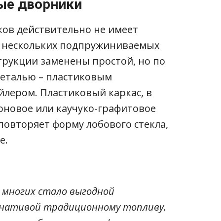
ые дворники
ков действительно не имеет
 и нескольких подпружиниваемых
струкции заменены простой, но по
деталью – пластиковым
лером. Пластиковый каркас, в
оновое или каучуко-графитовое
повторяет форму лобового стекла,
е.
 многих стало выгодной
нативой традиционному топливу.