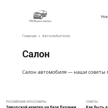
Перейти
к
контенту
Нов
Главная
»
Автолюбителю
Салон
Салон автомобиля — наши советы 
РОССИЙСКИЕ КРОССОВЕРЫ
СОВЕТЫ
Заводской кемпер на базе Буханки
Как быть е