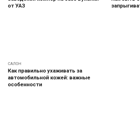
от УАЗ
запрыгива
САЛОН
Как правильно ухаживать за
автомобильной кожей: важные
особенности
Навигация
по