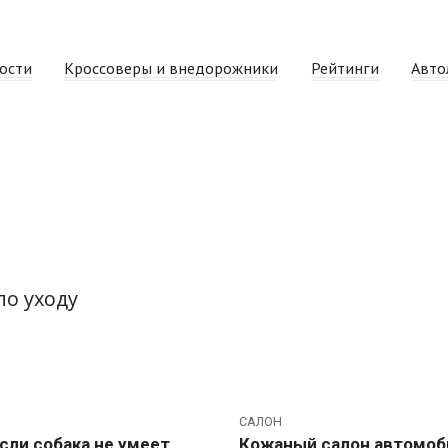
ости
Кроссоверы и внедорожники
Рейтинги
Авто
по уходу
САЛОН
сли собака не умеет
Кожаный салон автомоб