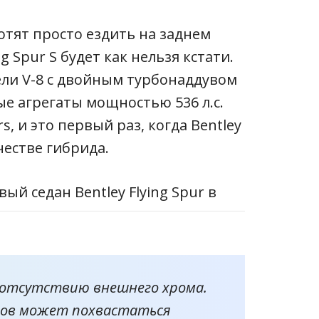
хотят просто ездить на заднем
g Spur S будет как нельзя кстати.
ели V-8 с двойным турбонаддувом
е агрегаты мощностью 536 л.с.
rs, и это первый раз, когда Bentley
честве гибрида.
о отсутствию внешнего хрома.
узов может похвастаться