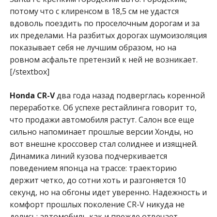
потому что с клиренсом в 18,5 см не удастся
вдоволь поездить по проселочным дорогам и за
их пределами. На разбитых дорогах шумоизоляция
показывает себя не лучшим образом, но на
ровном асфальте претензий к ней не возникает.
[/stextbox]
Honda CR-V
два года назад подверглась коренной
переработке. Об успехе рестайлинга говорит то,
что продажи автомобиля растут. Салон все еще
сильно напоминает прошлые версии Хонды, но
вот внешне кроссовер стал солиднее и изящней.
Динамика линий кузова подчеркивается
поведением японца на трассе: траекторию
держит четко, до сотни хоть и разгоняется 10
секунд, но на обгоны идет уверенно. Надежность и
комфорт прошлых поколение CR-V никуда не
делись: автомобиль как и прежде отвечает