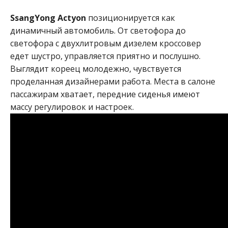
SsangYong Actyon
позиционируется как
динамичный автомобиль. От светофора до
светофора с двухлитровым дизелем кроссовер
едет шустро, управляется приятно и послушно.
Выглядит кореец молодежно, чувствуется
проделанная дизайнерами работа. Места в салоне
пассажирам хватает, передние сиденья имеют
массу регулировок и настроек.