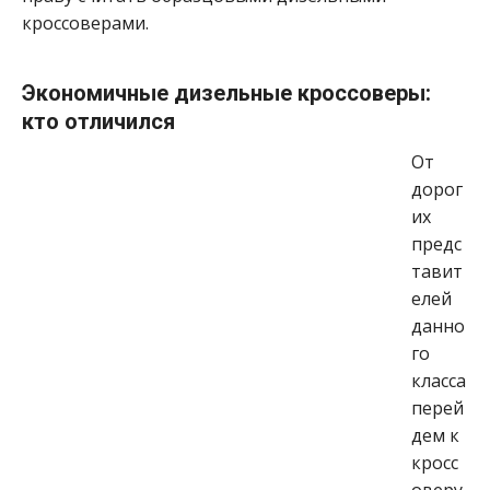
кроссоверами.
Экономичные дизельные кроссоверы:
кто отличился
От
дорог
их
предс
тавит
елей
данно
го
класса
перей
дем к
кросс
оверу,