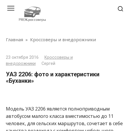
Перейти
к
контенту
Главная
»
Кроссоверы и внедорожники
23 октября 2016
Кроссоверы и
внедорожники
Сергей
УАЗ 2206: фото и характеристики
«Буханки»
Модель УАЗ 2206 является полноприводным
автобусом малого класса вместимостью до 11
человек, для сельских маршрутов, сочетает в себе
качества вездехода с комфортом небольшого