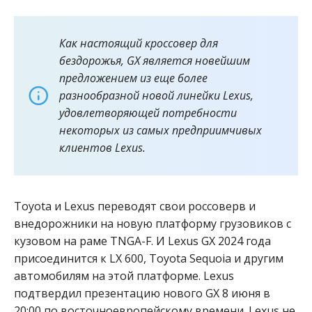
Как настоящий кроссовер для
бездорожья, GX является новейшим
предложением из еще более
разнообразной новой линейки Lexus,
удовлетворяющей потребности
некоторых из самых предприимчивых
клиентов Lexus.
Toyota и Lexus переводят свои россоверв и
внедорожники на новую платформу грузовиков с
кузовом на раме TNGA-F. И Lexus GX 2024 года
присоединится
к LX 600
,
Toyota Sequoia
и другим
автомобилям на этой платформе. Lexus
подтвердил презентацию нового GX 8 июня в
20:00 по восточноевропейскому времени. Lexus не