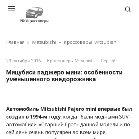
Перейти
к
контенту
Главная
»
Mitsubishi
»
Кроссоверы Mitsubishi
23 октября 2016
Кроссоверы Mitsubishi
Сергей
Мицубиси паджеро мини: особенности
уменьшенного внедорожника
Автомобиль
Mitsubishi
Pajero
mini впервые был
создан в 1994-м году
, когда были модными SUV-
автомобили. «Старший брат» данной модели и по
сей день очень популярен во всем мире,