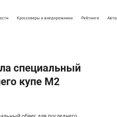
ости
Кроссоверы и внедорожники
Рейтинги
Авто
ала специальный
его купе M2
иальный обвес для последнего