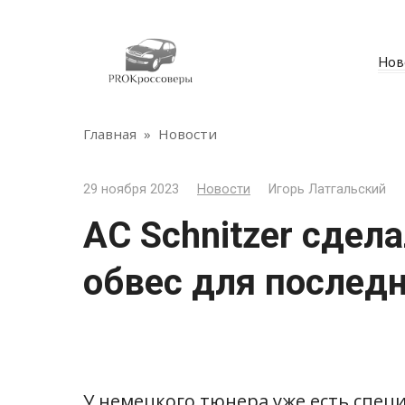
Перейти
к
контенту
Нов
Главная
»
Новости
29 ноября 2023
Новости
Игорь Латгальский
AC Schnitzer сдел
обвес для последн
У немецкого тюнера уже есть спец