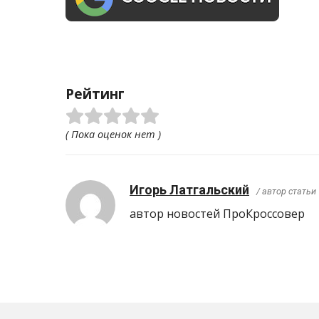
Рейтинг
( Пока оценок нет )
Игорь Латгальский
/ автор статьи
автор новостей ПроКроcсовер