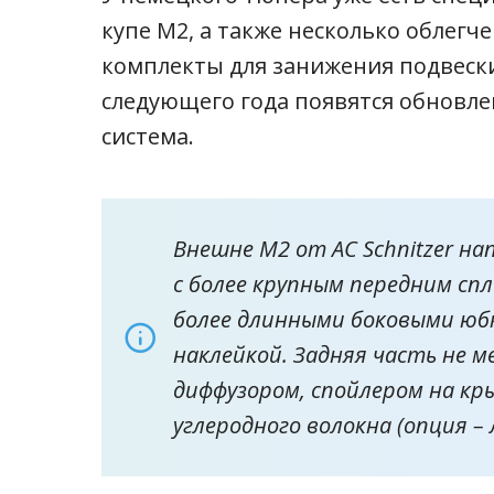
купе M2, а также несколько облегч
комплекты для занижения подвески
следующего года появятся обновле
система.
Внешне M2 от AC Schnitzer н
с более крупным передним сп
более длинными боковыми юб
наклейкой. Задняя часть не 
диффузором, спойлером на кр
углеродного волокна (опция – 