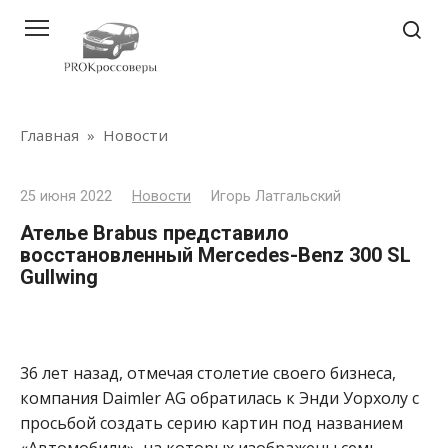
Перейти
к
контенту
Главная
»
Новости
25 июня 2022
Новости
Игорь Латгальский
Ателье Brabus представило
восстановленный Mercedes-Benz 300 SL
Gullwing
36 лет назад, отмечая столетие своего бизнеса,
компания Daimler AG обратилась к Энди Уорхолу с
просьбой создать серию картин под названием
«Автомобили», на которых изображены семь