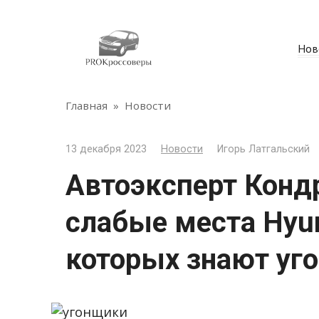
Перейти
к
контенту
Нов
Главная
»
Новости
13 декабря 2023
Новости
Игорь Латгальский
Автоэксперт Конд
слабые места Hyund
которых знают уг