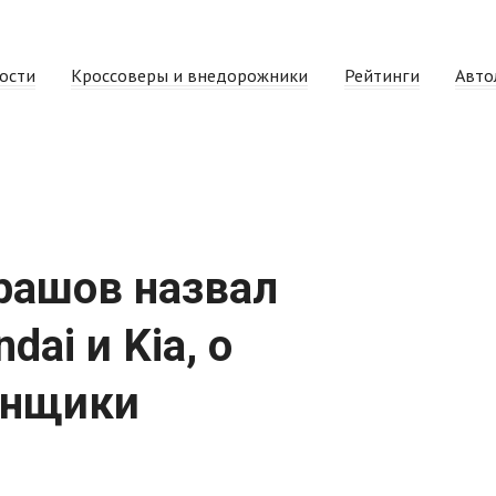
ости
Кроссоверы и внедорожники
Рейтинги
Авто
рашов назвал
ai и Kia, о
онщики