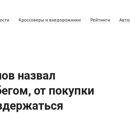
ости
Кроссоверы и внедорожники
Рейтинги
Авто
нов назвал
егом, от покупки
здержаться