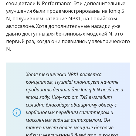
свои детали N Performance. Эти дополнительные
улучшения были продемонстрированы на Ioniq 5
N, получившем название NPX1, на Токийском
автосалоне. Хотя дополнительные насадки уже
давно доступны для бензиновых моделей N, это
первый раз, когда они появились у электрического
N.
Хотя технически NPX1 является
концептом, Hyundai планирует начать
продавать детали для Ioniq 5 N позднее в
этом году. Шоу-кар от TAS выглядит
солидно благодаря обширному обвесу с
карбоновым передним сплиттером и
массивным задним антикрылом. Он
также имеет более мощные боковые
юбки и увеличенный диффузор, а колеса