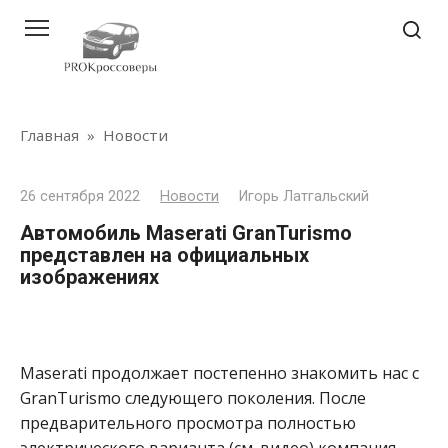
Перейти
к
контенту
Главная
»
Новости
26 сентября 2022
Новости
Игорь Латгальский
Автомобиль Maserati GranTurismo
представлен на официальных
изображениях
Maserati продолжает постепенно знакомить нас с
GranTurismo следующего поколения. После
предварительного просмотра полностью
электрического варианта (см. видео) компания