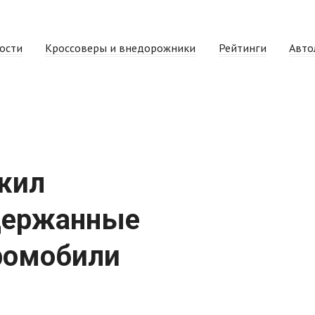
ости
Кроссоверы и внедорожники
Рейтинги
Авто
жил
держанные
ромобили