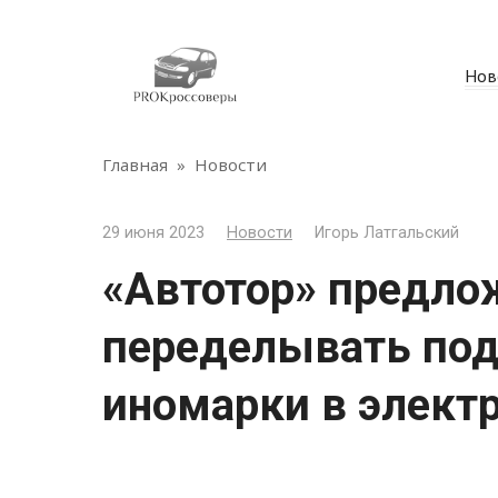
Перейти
к
контенту
Нов
Главная
»
Новости
29 июня 2023
Новости
Игорь Латгальский
«Автотор» предло
переделывать по
иномарки в элект