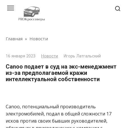
Перейти
к
контенту
Главная
»
Новости
16 января 2023
Новости
Игорь Латгальский
Canoo подает в суд на экс-менеджмент
из-за предполагаемой кражи
интеллектуальной собственности
Canoo, потенциальный производитель
электромобилей, подал в общей сложности 17
исков против своих бывших руководителей,
обвиняя их в присоединении к компании с