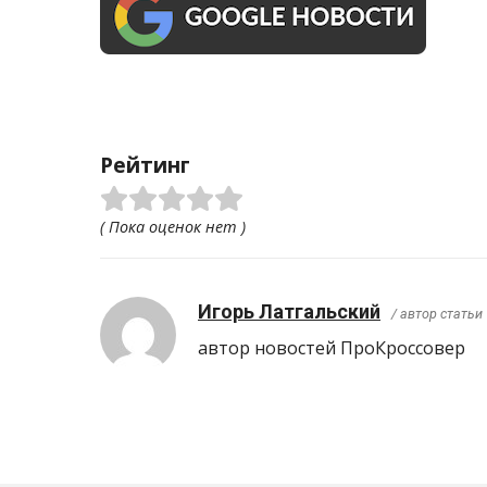
Рейтинг
( Пока оценок нет )
Игорь Латгальский
/ автор статьи
автор новостей ПроКроcсовер