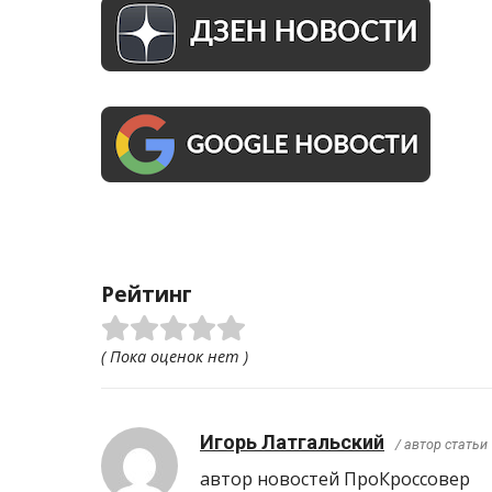
Рейтинг
( Пока оценок нет )
Игорь Латгальский
/ автор статьи
автор новостей ПроКроcсовер