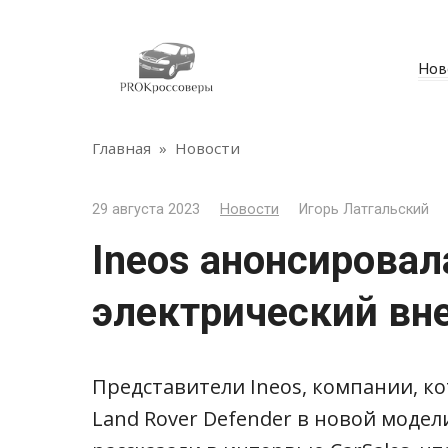
Перейти
к
контенту
Нов
Главная
»
Новости
29 августа 2023
Новости
Игорь Латгальский
Ineos анонсирова
электрический вн
Представители Ineos, компании, к
Land Rover Defender в новой модел