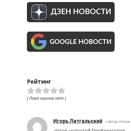
Рейтинг
( Пока оценок нет )
Игорь Латгальский
/ автор статьи
автор новостей ПроКроcсовер