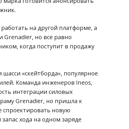
то марка готовится анонсировать
жник.
 работать на другой платформе, а
и Grenadier, но все равно
иком, когда поступит в продажу
я шасси «скейтборда», популярное
лей. Команда инженеров Ineos,
ость интеграции силовых
аму Grenadier, но пришла к
е спроектировать новую
 запас хода на одном заряде