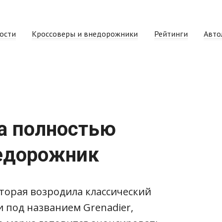
ости
Кроссоверы и внедорожники
Рейтинги
Авто
ла полностью
едорожник
оторая возродила классический
и под названием Grenadier,