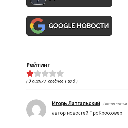
Рейтинг
(
3
оценки, среднее
1
из
5
)
Игорь Латгальский
/ автор статьи
автор новостей ПроКроcсовер