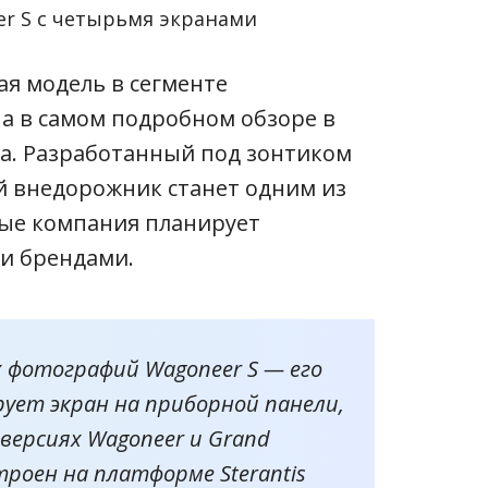
er S с четырьмя экранами
ая модель в сегменте
а в самом подробном обзоре в
та. Разработанный под зонтиком
ий внедорожник станет одним из
рые компания планирует
и брендами.
 фотографий Wagoneer S — его
ует экран на приборной панели,
версиях Wagoneer и Grand
строен на платформе Sterantis