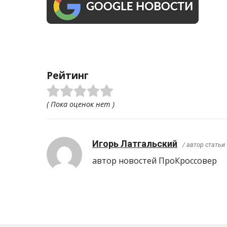
Рейтинг
( Пока оценок нет )
Игорь Латгальский
/ автор статьи
автор новостей ПроКроcсовер