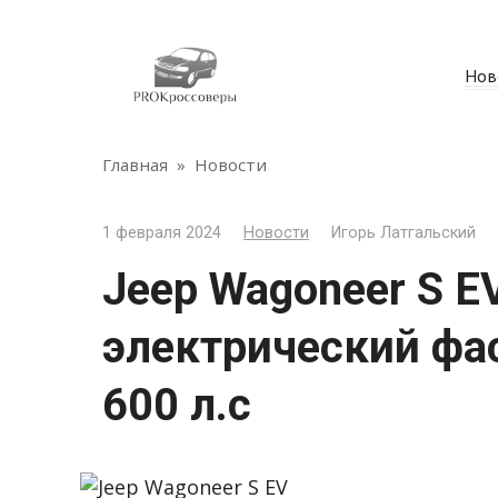
Перейти
к
контенту
Нов
Главная
»
Новости
1 февраля 2024
Новости
Игорь Латгальский
Jeep Wagoneer S E
электрический ф
600 л.с