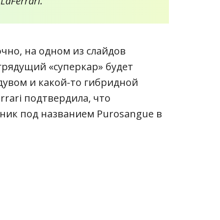
aFerrari.
очно, на одном из слайдов
 грядущий «суперкар» будет
дувом и какой-то гибридной
rari подтвердила, что
ник под названием Purosangue в