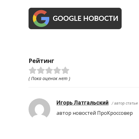
Рейтинг
( Пока оценок нет )
Игорь Латгальский
/ автор статьи
автор новостей ПроКроcсовер