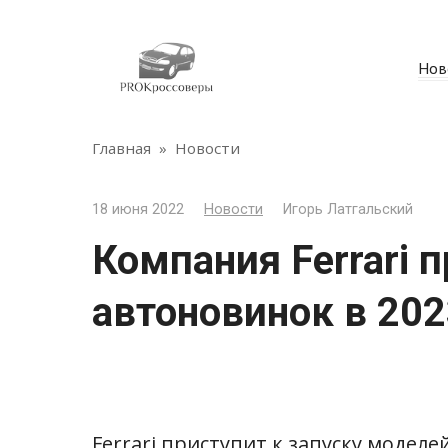
Перейти
к
контенту
Нов
Главная
»
Новости
18 июня 2022
Новости
Игорь Латгальский
Компания Ferrari 
автоновинок в 202
Ferrari
приступит к запуску моделей