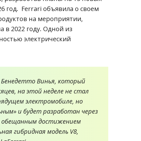
26 год.
Ferrari объявила о своем
родуктов на мероприятии,
 в 2022 году.
Одной из
лностью электрический
i Бенедетто Винья, который
сяцев, на этой неделе не стал
рядущем электромобиле, но
ьным» и будет разработан через
им обещанным достижением
ная гибридная модель V8,