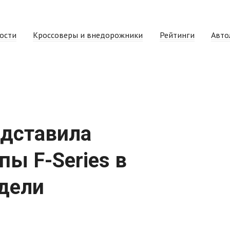
ости
Кроссоверы и внедорожники
Рейтинги
Авто
едставила
ы F-Series в
одели