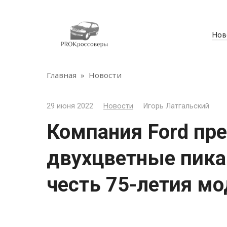
Перейти
к
контенту
Нов
Главная
»
Новости
29 июня 2022
Новости
Игорь Латгальский
Компания Ford пр
двухцветные пикап
честь 75-летия м