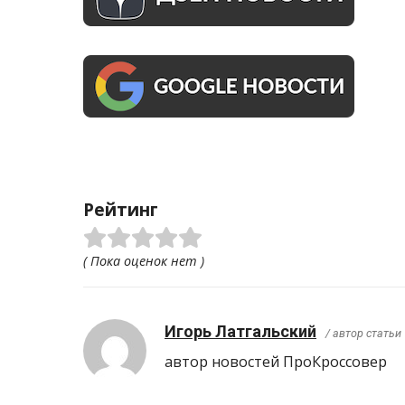
Рейтинг
( Пока оценок нет )
Игорь Латгальский
/ автор статьи
автор новостей ПроКроcсовер