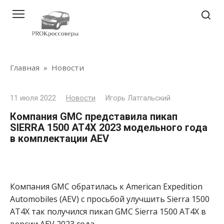
Перейти
к
контенту
Главная
»
Новости
11 июля 2022
Новости
Игорь Латгальский
Компания GMC представила пикап
SIERRA 1500 AT4X 2023 модельного года
в комплектации AEV
Компания GMC обратилась к American Expedition
Automobiles (AEV) с просьбой улучшить Sierra 1500
AT4X так получился пикап GMC Sierra 1500 AT4X в
версии AEV 2023 года