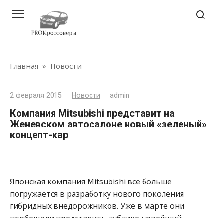
Перейти
к
контенту
Главная
»
Новости
2 февраля 2015
Новости
admin
Компания Mitsubishi представит на
Женевском автосалоне новый «зеленый»
концепт-кар
Японская компания Mitsubishi все больше
погружается в разработку нового поколения
гибридных внедорожников. Уже в марте они
пообещали представить публике новейший