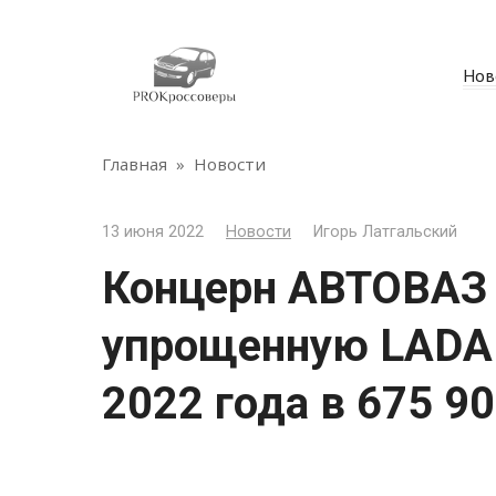
Перейти
к
контенту
Нов
Главная
»
Новости
13 июня 2022
Новости
Игорь Латгальский
Концерн АВТОВАЗ
упрощенную LADA G
2022 года в 675 9