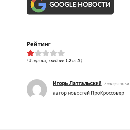
Рейтинг
(
5
оценок, среднее
1.2
из
5
)
Игорь Латгальский
/ автор статьи
автор новостей ПроКроcсовер