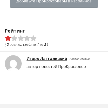
Добавьте ПроКроссоверы в избранное
Рейтинг
(
2
оценки, среднее
1
из
5
)
Игорь Латгальский
/ автор статьи
автор новостей ПроКроcсовер