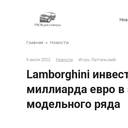
Перейти
к
контенту
Нов
Главная
»
Новости
9 июля 2022
Новости
Игорь Латгальский
Lamborghini инвес
миллиарда евро в
модельного ряда