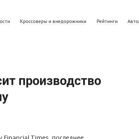
ости
Кроссоверы и внедорожники
Рейтинги
Авто
сит производство
пу
Financial Times, последнее