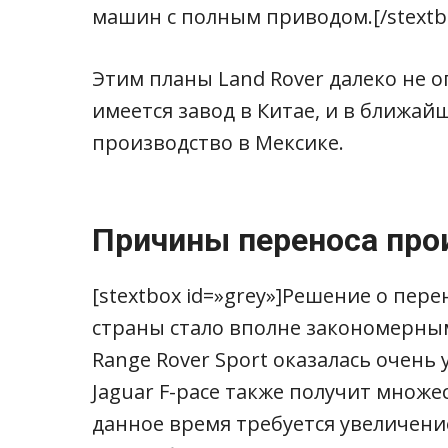
машин с полным приводом.[/stextb
Этим планы Land Rover далеко не 
имеется завод в Китае, и в ближа
производство в Мексике.
Причины переноса про
[stextbox id=»grey»]Решение о пер
страны стало вполне закономерным.
Range Rover Sport оказалась очен
Jaguar F-pace также получит множе
данное время требуется увеличени