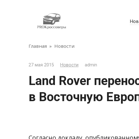
Перейти
к
контенту
Нов
Главная
»
Новости
27 мая 2015
Новости
admin
Land Rover перено
в Восточную Евро
Согласно докладу, опубликованному 