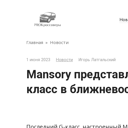
Перейти
к
контенту
Нов
Главная
»
Новости
1 июня 2023
Новости
Игорь Латгальский
Mansory представ
класс в ближнево
Последний G-класс, настроенный Ma