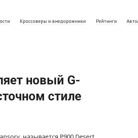
ости
Кроссоверы и внедорожники
Рейтинги
Авто
ляет новый G-
сточном стиле
nsory, называется P900 Desert