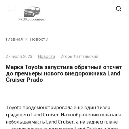
Перейти
к
контенту
Главная
»
Новости
27 июля 2023
Новости
Игорь Латгальский
Марка Toyota запустила обратный отсчет
до премьеры нового внедорожника Land
Cruiser Prado
Toyota продемонстрировала еще один тизер
грядущего Land Cruiser.
На изображении показана
небольшая часть Land Cruiser, а на заднем плане
— старая решетка радиатора Land Cruiser и фара.