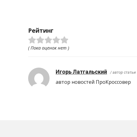
Рейтинг
( Пока оценок нет )
Игорь Латгальский
/ автор статьи
автор новостей ПроКроcсовер