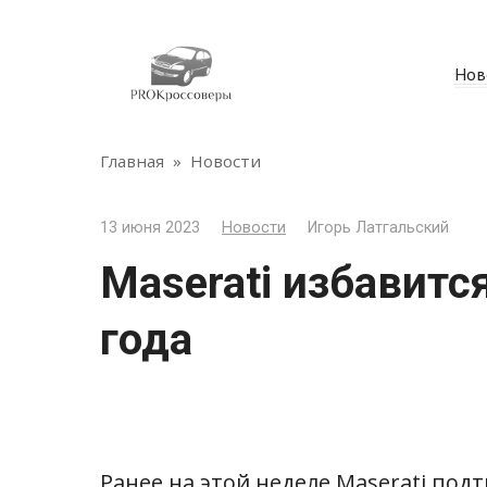
Перейти
к
контенту
Нов
Главная
»
Новости
13 июня 2023
Новости
Игорь Латгальский
Maserati избавится
года
Ранее на этой неделе Maserati под