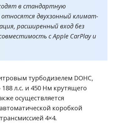
ходят в стандартную
м относятся двухзонный климат-
ация, расширенный вход без
совместимость с Apple CarPlay и
литровым турбодизелем DOHC,
88 л.с. и 450 Нм крутящего
акже осуществляется
​автоматической коробкой
 трансмиссией 4×4.