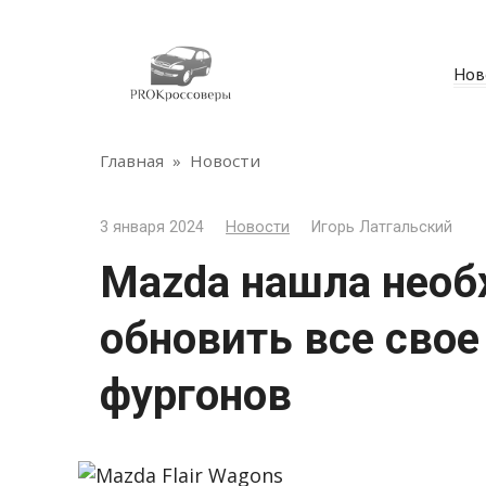
Перейти
к
контенту
Нов
Главная
»
Новости
3 января 2024
Новости
Игорь Латгальский
Mazda нашла нео
обновить все свое
фургонов