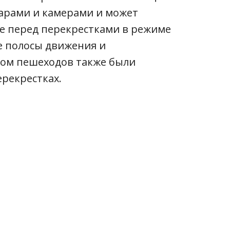
арами и камерами и может
е перед перекрестками в режиме
ие полосы движения и
том пешеходов также были
ерекрестках.