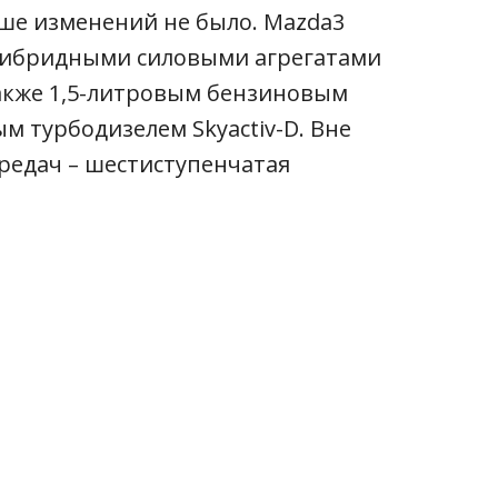
льше изменений не было. Mazda3
гибридными силовыми агрегатами
 а также 1,5-литровым бензиновым
ым турбодизелем Skyactiv-D. Вне
редач – шестиступенчатая