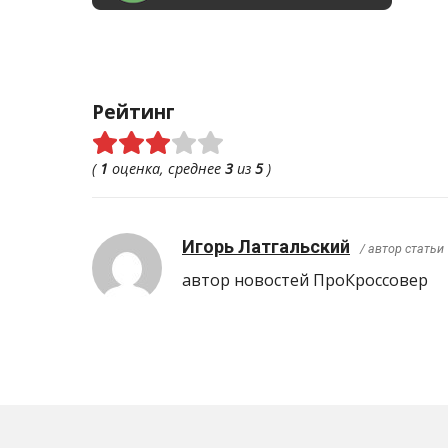
Рейтинг
(
1
оценка, среднее
3
из
5
)
Игорь Латгальский
/ автор статьи
автор новостей ПроКроcсовер