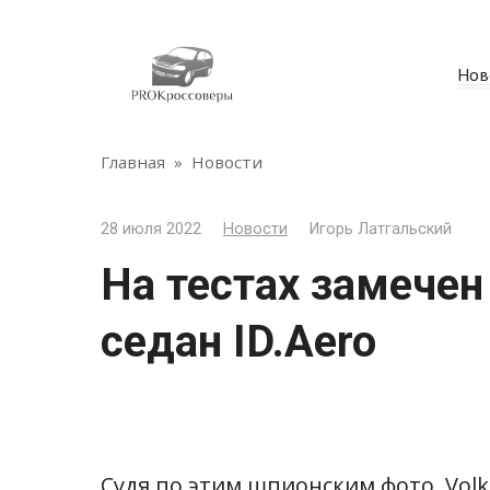
Перейти
к
контенту
Нов
Главная
»
Новости
28 июля 2022
Новости
Игорь Латгальский
На тестах замечен
седан ID.Аero
Судя по этим шпионским фото, Vol