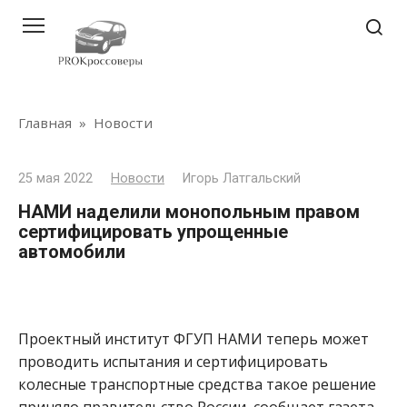
Перейти
к
контенту
Главная
»
Новости
25 мая 2022
Новости
Игорь Латгальский
НАМИ наделили монопольным правом
сертифицировать упрощенные
автомобили
Проектный институт ФГУП НАМИ теперь может
проводить испытания и сертифицировать
колесные транспортные средства такое решение
приняло правительство России, сообщает газета