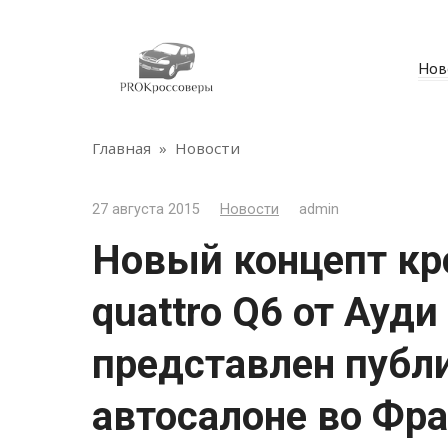
Перейти
к
контенту
Нов
Главная
»
Новости
27 августа 2015
Новости
admin
Новый концепт кро
quattro Q6 от Ауди
представлен публи
автосалоне во Фр