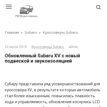
Перейти
к
контенту
Главная
»
Subaru
»
Кроссоверы Subaru
22 июля 2015
Кроссоверы Subaru
admin
Обновленный Subaru XV с новый
подвеской и звукоизоляцией
Субару представила ряд усовершенствований для
кроссовера XV, в результате которых автомобиль
стал более изысканным, повысилась плавность
хода и управляемость, обновления коснулись LCD