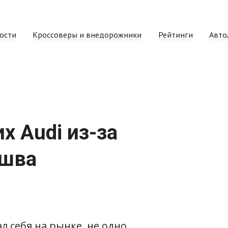
ости
Кроссоверы и внедорожники
Рейтинги
Авто
х Audi из-за
 шва
л себя на рынке, не одно