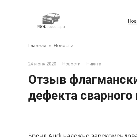
Перейти
к
контенту
Нов
Главная
»
Новости
24 июня 2020
Новости
Никита
Отзыв флагмански
дефекта сварного
Бренд Audi надежно зарекомендова