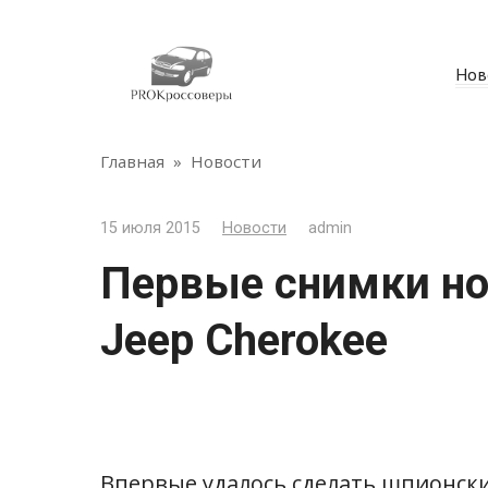
Перейти
к
контенту
Нов
Главная
»
Новости
15 июля 2015
Новости
admin
Первые снимки но
Jeep Cherokee
Впервые удалось сделать шпионск