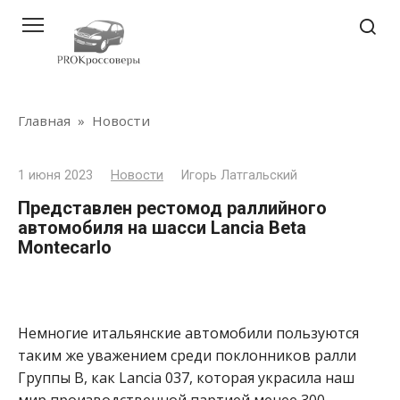
Перейти
к
контенту
Главная
»
Новости
1 июня 2023
Новости
Игорь Латгальский
Представлен рестомод раллийного
автомобиля на шасси Lancia Beta
Montecarlo
Немногие итальянские автомобили пользуются
таким же уважением среди поклонников ралли
Группы B, как Lancia 037, которая украсила наш
мир производственной партией менее 300