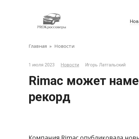
Перейти
к
контенту
Нов
Главная
»
Новости
1 июля 2023
Новости
Игорь Латгальский
Rimac может наме
рекорд
Компания Rimac опубликовала новы