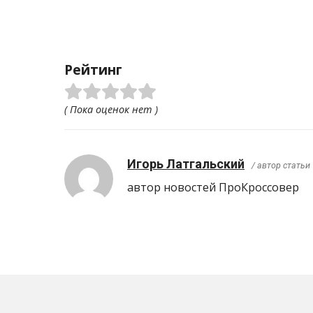
Рейтинг
( Пока оценок нет )
Игорь Латгальский
/ автор статьи
автор новостей ПроКроcсовер