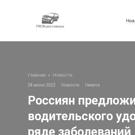
Перейти
к
контенту
Нов
Главная
»
Новости
28 июня 2022
Новости
Никита
Россиян предлож
водительского уд
ряде заболеваний