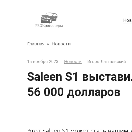
Перейти
к
контенту
Нов
Главная
»
Новости
15 ноября 2023
Новости
Игорь Латгальский
Saleen S1 выстави
56 000 долларов
Этот Saleen S1 может стать вашим,