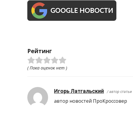
Рейтинг
( Пока оценок нет )
Игорь Латгальский
/ автор статьи
автор новостей ПроКроcсовер