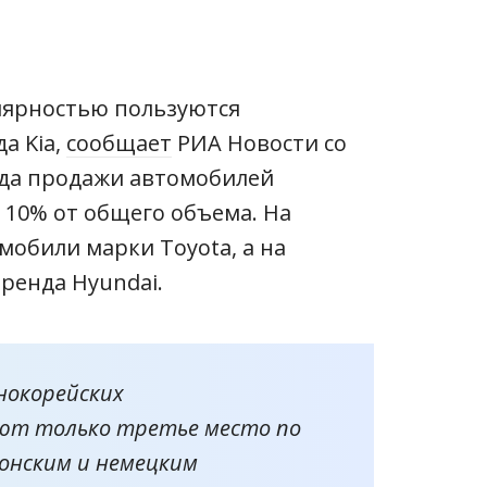
улярностью пользуются
а Kia,
сообщает
РИА Новости со
года продажи автомобилей
 10% от общего объема. На
мобили марки Toyota, а на
ренда Hyundai.
нокорейских
ют только третье место по
онским и немецким