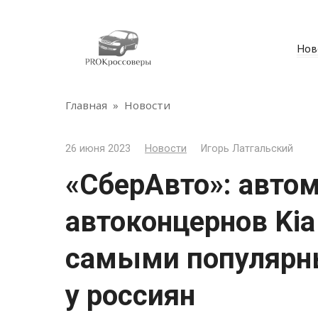
Перейти
к
контенту
Нов
Главная
»
Новости
26 июня 2023
Новости
Игорь Латгальский
«СберАвто»: авто
автоконцернов Kia
самыми популярн
у россиян