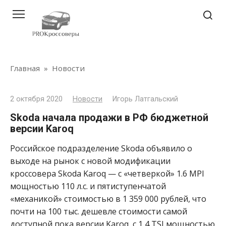
Перейти
к
контенту
Главная
»
Новости
2 октября 2020
Новости
Игорь Латгальский
Skoda начала продажи в РФ бюджетной
версии Karoq
Российское подразделение Skoda объявило о
выходе на рынок с новой модификации
кроссовера Skoda Karoq — с «четверкой» 1.6 MPI
мощностью 110 л.с. и пятиступенчатой ​​
«механикой» стоимостью в 1 359 000 рублей, что
почти на 100 тыс. дешевле стоимости самой
доступной пока версии Karoq с 1,4 TSI мощностью